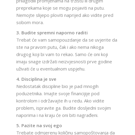
prilagodili promjenama na tržištu ili drugim
preprekama koje se mogu pojaviti na putu.
Nemojte slijepo ploviti naprijed ako vidite pred
sobom mora.
3. Budite spremni naporno raditi
Trebat će vam samopouzdanje da se uvjerite da
ste na pravom putu, čak i ako nema nikoga
drugog koji bi vam to rekao. Samo će oni koji
imaju snage izdržati neizvjesnosti prve godine
uživati ​​će u eventualnom uspjehu.
4. Disciplina je sve
Nedostatak discipline bio je pad mnogih
poduzetnika. Imajte svoje financijije pod
kontrolom i održavajte ih u redu. Ako vidite
problem, ispravite ga. Budite dosljedni svojim
naporima i na kraju će oni biti nagrađeni.
5. Pazite na svoj ego
Trebate odmjerenu količinu samopoštovanja da