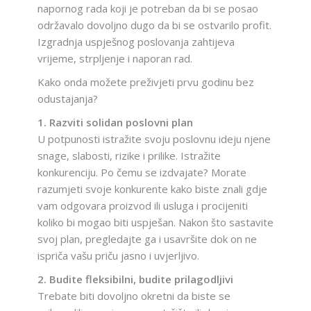
napornog rada koji je potreban da bi se posao
održavalo dovoljno dugo da bi se ostvarilo profit.
Izgradnja uspješnog poslovanja zahtijeva
vrijeme, strpljenje i naporan rad.
Kako onda možete preživjeti prvu godinu bez
odustajanja?
1. Razviti solidan poslovni plan
U potpunosti istražite svoju poslovnu ideju njene
snage, slabosti, rizike i prilike. Istražite
konkurenciju. Po čemu se izdvajate? Morate
razumjeti svoje konkurente kako biste znali gdje
vam odgovara proizvod ili usluga i procijeniti
koliko bi mogao biti uspješan. Nakon što sastavite
svoj plan, pregledajte ga i usavršite dok on ne
ispriča vašu priču jasno i uvjerljivo.
2. Budite fleksibilni, budite prilagodljivi
Trebate biti dovoljno okretni da biste se